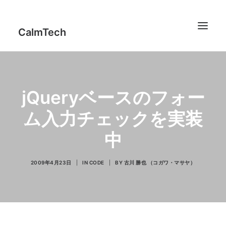
CalmTech
Works
jQueryベースのフォー
Profile
ム入力チェックを実装
Report
中
IT Counseling
Thinking
2009年4月23日
|
IN
CODE
|
BY
古川 勝也 （コガワ・マサヤ）
Code
jFeedMixer
Contact