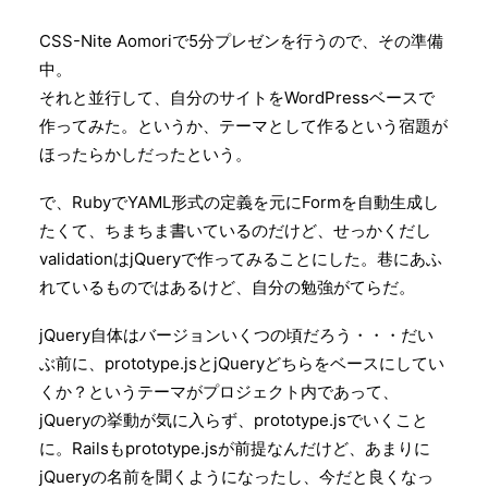
Search
CSS-Nite Aomoriで5分プレゼンを行うので、その準備
中。
それと並行して、自分のサイトをWordPressベースで
作ってみた。というか、テーマとして作るという宿題が
ほったらかしだったという。
で、RubyでYAML形式の定義を元にFormを自動生成し
たくて、ちまちま書いているのだけど、せっかくだし
validationはjQueryで作ってみることにした。巷にあふ
れているものではあるけど、自分の勉強がてらだ。
jQuery自体はバージョンいくつの頃だろう・・・だい
ぶ前に、prototype.jsとjQueryどちらをベースにしてい
くか？というテーマがプロジェクト内であって、
jQueryの挙動が気に入らず、prototype.jsでいくこと
に。Railsもprototype.jsが前提なんだけど、あまりに
jQueryの名前を聞くようになったし、今だと良くなっ