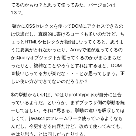
てるのかもね？と思って使ってみた。バージョンは
1.3.2。
確かにCSSセレクタを使ってDOMにアクセスできるの
は快適だし、直感的に書けるコードも多いのだけど、ち
ょっとHTMLやセレクタが複雑になってくると、思うよ
うに要素がとれなかったり、Arrayで値が返ってくるの
かjQueryオブジェクトが返ってくるのかがまちまちだ
ったりと、複雑なことやろうとすればするほど、DOM
直接いじってる方が楽だな・・・とか思ってしまう。正
しい使い方ができてないのだろうか？
$の挙動からいけば、やはりprototype.jsが自分には合
っているようだ。というか、まずブラウザ側の挙動を統
一してほしい。それに尽きる。挙動の違いを吸収してほ
しくて、javascriptフレームワーク使っているようなも
んだし。今更すぎる内容だけど、改めて使ってみても、
やはり思うことは同じだったりする。