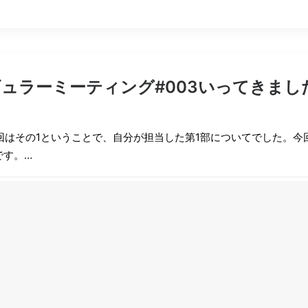
ギュラーミーティング#003いってきまし
前回はその1ということで、自分が担当した第1部についてでした。今
です。…
（コガワ・マサヤ）
ギュラーミーティング#003いってきまし