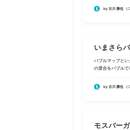
by 古川 勝也 
いまさらバ
バブルマップといえ
の度合をバブルで
by 古川 勝也 
モスバーガ