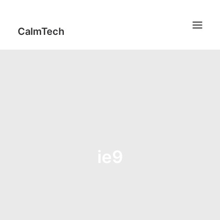
CalmTech
Works
Profile
Report
IT Counseling
ie9
Thinking
Code
jFeedMixer
Contact