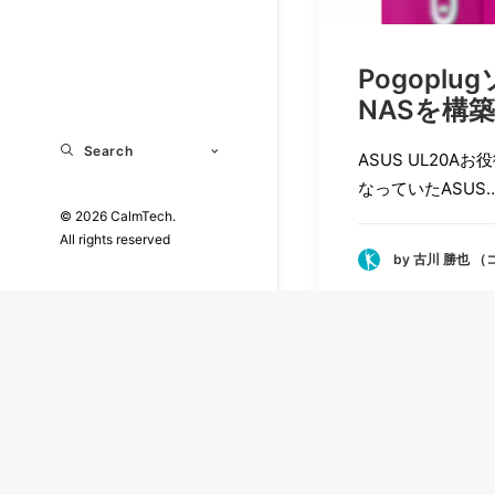
Pogopl
NASを構
Search
ASUS UL20A
なっていたASUS
© 2026 CalmTech.
All rights reserved
by 古川 勝也 