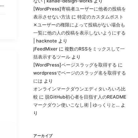
ない | kanae-design-works
より
…
[WordPress]寄稿者ユーザーに他者の投稿を
表示させない方法
に
特定のカスタムポスト
✕ユーザーの権限によって投稿がない場合も
一覧に他の人の投稿を表示しないようにする
| hacknote
より
jFeedMixer
に
複数のRSSをミックスして一
括表示するツール
より
[WordPress]ページスラッグを取得する
に
wordpressでページのスラッグ名を取得する
には
より
オンラインマークダウンエディタいろいろ比
較
に
脱GitHub初心者を目指す人のREADME
マークダウン使いこなし術 | ゆっくりと…
よ
り
アーカイブ