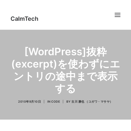
CalmTech
[WordPress]抜粋
Works
(excerpt)を使わずにエ
Profile
ントリの途中まで表示
Report
IT Counseling
する
Thinking
2010年9月10日
|
IN
CODE
|
BY
古川 勝也 （コガワ・マサヤ）
Code
jFeedMixer
Contact