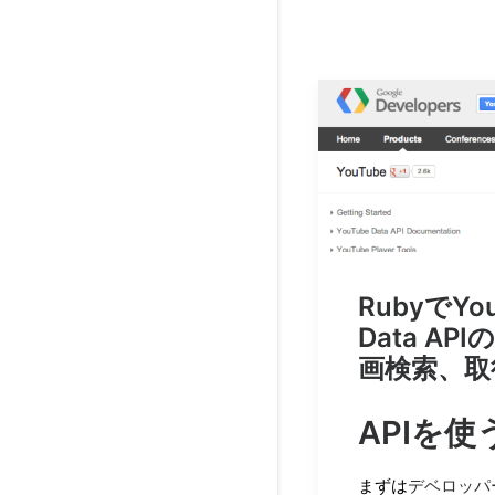
RubyでYou
Data AP
画検索、取
APIを使
まずは
デベロッパ