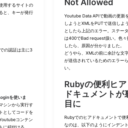
Not Allowed
使用するサイトの
ると、キーが発行
Youtube Data APIで動画の更新
しようとXMLをPUTで送信しよ
としたら上記のエラー。ステー
は400でBad request扱い。色
したら、原因が分かりました。
 APIでの認証は主に3
どうやら、XMLの前に余計な文
が送信されているためのエラー
い。
Rubyの便利ヒア
ドキュメントが
Loginを使いま
目に
マシンから実行す
トとしてコードを
Rubyでのヒアドキュメントで便
outubeコンテン
なのは、以下のようにインデン
トに紐付ける