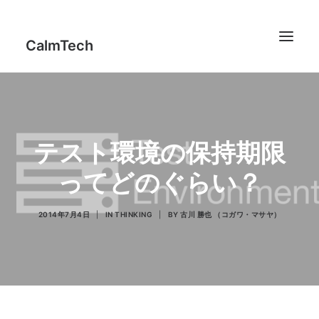
CalmTech
Works
テスト環境の保持期限
Profile
ってどのぐらい？
Report
IT Counseling
2014年7月4日
|
IN
THINKING
|
BY
古川 勝也 （コガワ・マサヤ）
Thinking
Code
jFeedMixer
Contact