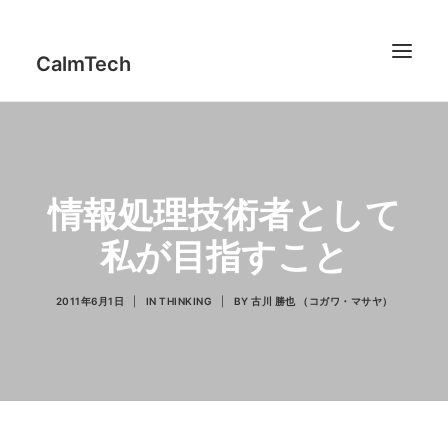
CalmTech
Works
情報処理技術者として
Profile
私が目指すこと
Report
IT Counseling
2011年6月1日
|
IN
THINKING
|
BY
古川 勝也 （コガワ・マサヤ）
Thinking
Code
jFeedMixer
Contact