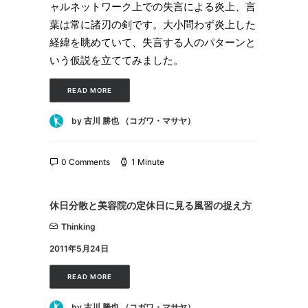
ャルネットワーク上での失言による炎上、言
葉は常に諸刃の剣です。大小問わず炎上した
経緯を眺めていて、失言する人のパターンと
いう仮説を立ててみました。
READ MORE
by 古川 勝也 （コガワ・マサヤ）
0 Comments
1 Minute
休日分散と美容院の定休日に見る風習の捉え方
Thinking
2011年5月24日
READ MORE
by 古川 勝也 （コガワ・マサヤ）