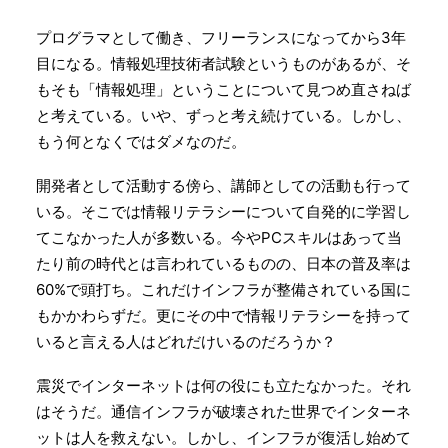
Search
プログラマとして働き、フリーランスになってから3年
目になる。情報処理技術者試験というものがあるが、そ
もそも「情報処理」ということについて見つめ直さねば
と考えている。いや、ずっと考え続けている。しかし、
もう何となくではダメなのだ。
開発者として活動する傍ら、講師としての活動も行って
いる。そこでは情報リテラシーについて自発的に学習し
てこなかった人が多数いる。今やPCスキルはあって当
たり前の時代とは言われているものの、日本の普及率は
60%で頭打ち。これだけインフラが整備されている国に
もかかわらずだ。更にその中で情報リテラシーを持って
いると言える人はどれだけいるのだろうか？
震災でインターネットは何の役にも立たなかった。それ
はそうだ。通信インフラが破壊された世界でインターネ
ットは人を救えない。しかし、インフラが復活し始めて