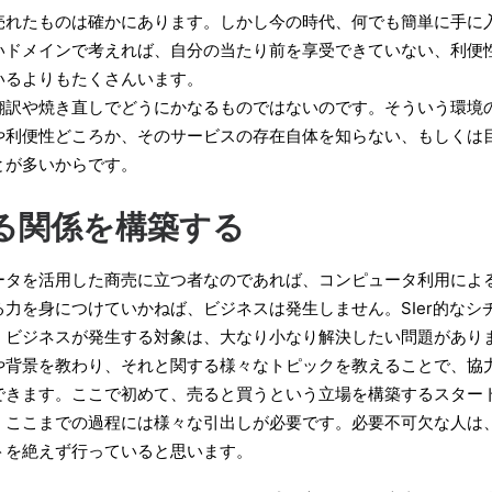
売れたものは確かにあります。しかし今の時代、何でも簡単に手に
いドメインで考えれば、自分の当たり前を享受できていない、利便
いるよりもたくさんいます。
翻訳や焼き直しでどうにかなるものではないのです。そういう環境
や利便性どころか、そのサービスの存在自体を知らない、もしくは
とが多いからです。
る関係を構築する
ータを活用した商売に立つ者なのであれば、コンピュータ利用によ
力を身につけていかねば、ビジネスは発生しません。SIer的なシ
、ビジネスが発生する対象は、大なり小なり解決したい問題があり
や背景を教わり、それと関する様々なトピックを教えることで、協
できます。ここで初めて、売ると買うという立場を構築するスター
。ここまでの過程には様々な引出しが必要です。必要不可欠な人は
トを絶えず行っていると思います。