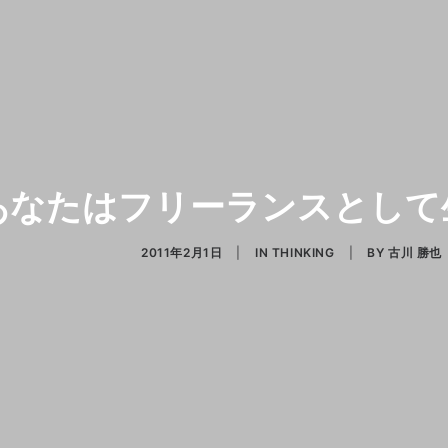
あなたはフリーランスとして
2011年2月1日
|
IN
THINKING
|
BY
古川 勝也