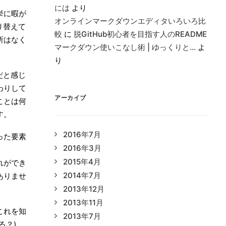
には
より
挙に暇が
オンラインマークダウンエディタいろいろ比
り替えて
較
に
脱GitHub初心者を目指す人のREADME
所はなく
マークダウン使いこなし術 | ゆっくりと…
よ
り
だと感じ
わりして
アーカイブ
ことは何
す。
2016年7月
った要素
2016年3月
2015年4月
れができ
2014年7月
ありませ
2013年12月
2013年11月
これを知
2013年7月
る？)、