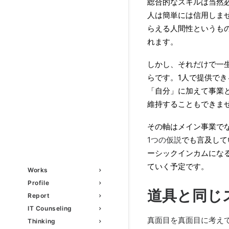
総合的なスキルは当然
人は簡単には信用しま
らえる人間性というも
れます。
しかし、それだけで一
らです。1人で提供で
「自分」に加えて事業
維持することもできま
その軸はメイン事業で
1つの仮説
でも言及して
ーシックインカムにな
ていく予定です。
Works
Profile
道具と同じ
Report
IT Counseling
真面目を真面目に考えてみた –
Thinking