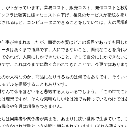
ト」が下がっています。業務コスト、販売コスト、発信コストと枚
うインフラは確実に様々なコストを下げ、後発のサービスが伝統を塗
ばされるほど、コンピュータにできることをしていては、人の居場
種や仕事が生まれましたが、商売の本質はどこの業界であっても同じ
ュータはあくまで道具です。人にできないこと、面倒なことを肩代
。であれば、人間にしかできないこと、そして自分にしかできない
事です。これは今までに散々言われてきたことで、今更ではありま
なのか人柄なのか、商品になりうるものは何でもありです。そうい
スモデルを構築することもありです。
材なんて余るほどいると悲観する人もいるでしょう。「この世でこ
のは理想ですが、そんな素晴らしい物は誰でも持っているわけでは
る機会や年月は想像もつきません。
たちは同業者や関係者が集まる、あまりに狭い世界で生きていて、
をできなければ恥という外聞に踊らされていますし(それを望んでい