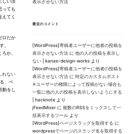
正しい法
表示させない方法
思っても
捉えてく
最近のコメント
ゼロだか
す。
[WordPress]寄稿者ユーザーに他者の投稿を
ころか、
表示させない方法
に
他の人の投稿を表示し
ない | kanae-design-works
より
[WordPress]寄稿者ユーザーに他者の投稿を
しれない
表示させない方法
に
特定のカスタムポスト
る、ベ
✕ユーザーの権限によって投稿がない場合も
活動をし
一覧に他の人の投稿を表示しないようにする
| hacknote
より
jFeedMixer
に
複数のRSSをミックスして一
括表示するツール
より
[WordPress]ページスラッグを取得する
に
wordpressでページのスラッグ名を取得する