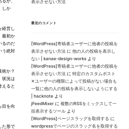
あるが、
表示させない方法
。しか
最近のコメント
を経営し
。最初か
いるのだ
[WordPress]寄稿者ユーザーに他者の投稿を
いう絶対
表示させない方法
に
他の人の投稿を表示し
ない | kanae-design-works
より
[WordPress]寄稿者ユーザーに他者の投稿を
技術か？
表示させない方法
に
特定のカスタムポスト
。状況は
✕ユーザーの権限によって投稿がない場合も
考えると
一覧に他の人の投稿を表示しないようにする
| hacknote
より
jFeedMixer
に
複数のRSSをミックスして一
ら目を向
括表示するツール
より
[WordPress]ページスラッグを取得する
に
wordpressでページのスラッグ名を取得する
した形で