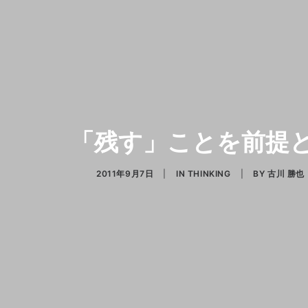
「残す」ことを前提
2011年9月7日
|
IN
THINKING
|
BY
古川 勝也