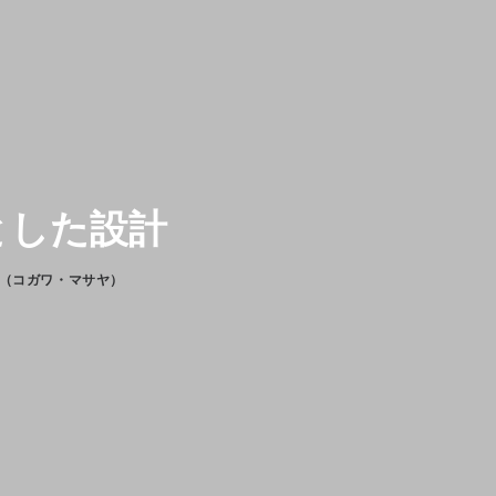
とした設計
 （コガワ・マサヤ）