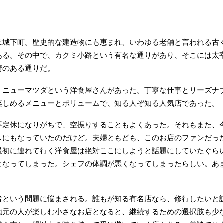
は城下町。歴史的な建造物にも恵まれ、いわゆる老舗と言われる古
ある。その中で、カクミ小路という有名な通りがあり、そこには太
情のある通りだ。
・ニューマツダという洋食屋さんがあった。丁寧な仕事とリーズナ
楽しめるメニューとボリュームで、知る人ぞ知る人気店であった。
不定休になりがちで、空振りすることもよくあった。それもまた、
スにもなっていたのだけど。夫婦ともども、このお店のファンだっ
最初に連れて行く洋食屋は絶対ここにしようと話題にしていたぐら
となってしまった。シェフの体調が悪くなってしまったらしい。あ
者という問題に悩まされる。誰もが知る有名店なら、修行したいと
地元の人が楽しむ小さなお店となると、継続するための選択肢も少