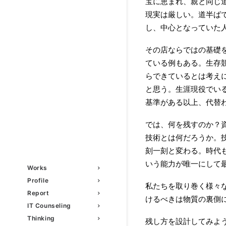
宝に恵まれ、親と同じ
現実は厳しい。道半ば
し、中心となっていた
その店ならではの基礎
ている例もある。生存
らできているとは考え
と思う。生涯現役でい
基準がある以上、代替
では、何を残すのか？
技術とは何だろうか。
刻一刻と変わる。時代
いう能力が唯一にして
Works
Profile
私たちを取り巻く様々
Report
けるべきは物質の裏側
IT Counseling
Thinking
残し方を設計してみよ