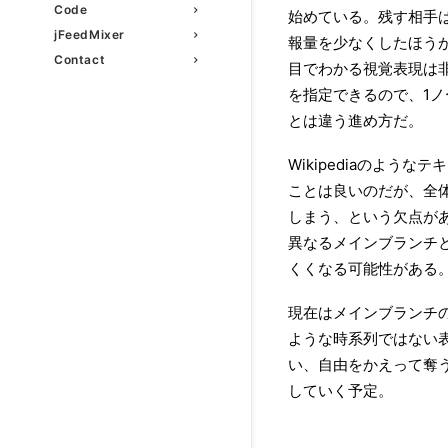
Code
始めている。残す相手
jFeedMixer
報量を少なくしたほう
Contact
目でわかる視覚表現は非
を指定できるので、1
とは違う進め方だ。
Wikipediaのよ
ことは良いのだが、全
しまう、という欠点が
異なるメインブランチ
くくなる可能性がある
現在はメインブランチ
ような時系列ではない
い、自由をかえって奪
していく予定。