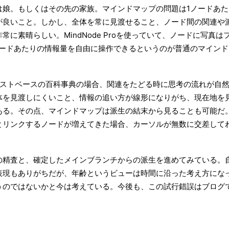
は娘。もしくはその先の家族。マインドマップの問題は1ノードあた
が良いこと。しかし、全体を常に見渡せること、ノード間の関連や
常に素晴らしい。MindNode Proを使っていて、ノードに写真は
ノードあたりの情報量を自由に操作できるというのが普通のマインド
うなテキストベースの百科事典の場合、関連をたどる時に思考の流れが自
体を見渡しにくいこと、情報の追い方が線形になりがち、現在地を
ある。その点、マインドマップは派生の結末から見ることも可能だ
とリンクするノードが増えてきた場合、カーソルが無数に交差して
。
の精査と、確定したメインブランチからの派生を進めてみている。
表現もありがちだが、年齢というビューは時間に沿った考え方にな
うのではないかと今は考えている。今後も、この試行錯誤はブログ