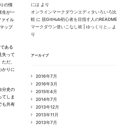
には
より
りの情
オンラインマークダウンエディタいろいろ比
派生が一
較
に
脱GitHub初心者を目指す人のREADME
ファイル
マークダウン使いこなし術 | ゆっくりと…
よ
マップ
り
然である
見失って
アーカイブ
。ただ、
わかりに
2016年7月
2016年3月
自分史の
2015年4月
ってしま
2014年7月
でも共有
2013年12月
2013年11月
2013年7月