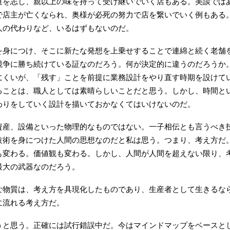
道を志し、親以上の味を持って受け継いでいく店もある。美談では
で店主が亡くなられ、奥様が必死の努力で店を繋いでいく例もある
人の代わりなど、いるはずもないのだ。
を身につけ、そこに新たな発想を上乗せすることで連綿と続く老舗
競争に勝ち続けている証なのだろう。何が決定的に違うのだろうか
にくいが、「残す」ことを前提に業務設計をやり直す時期を設けて
ることは、職人としては素晴らしいことだと思う。しかし、時間と
わりをしていく設計を描いておかなくてはいけないのだ。
資産、設備といった物理的なものではない。一子相伝とも言うべき
技術を身につけた人間の思想なのだと私は思う。つまり、考え方だ
も変わる。価値観も変わる。しかし、人間が人間を超えない限り、
最大の武器なのだろう。
な物質は、考え方を具現化したものであり、生産者として生きるな
に流れる考え方だ。
うと思う。正確には試行錯誤中だ。今はマインドマップをベースと