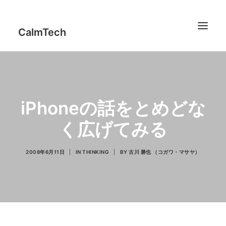
CalmTech
Works
iPhoneの話をとめどな
Profile
く広げてみる
Report
IT Counseling
2008年6月11日
|
IN
THINKING
|
BY
古川 勝也 （コガワ・マサヤ）
Thinking
Code
jFeedMixer
Contact